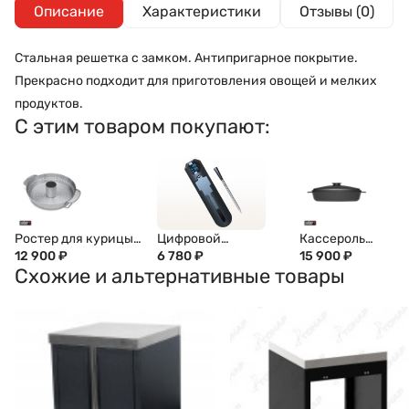
Описание
Характеристики
Отзывы (0)
Стальная решетка с замком. Антипригарное покрытие.
Прекрасно подходит для приготовления овощей и мелких
продуктов.
С этим товаром покупают:
Ростер для курицы
Цифровой
Кассероль
GBS WEBER, 8838
12 900
₽
термометр Model 5,
6 780
₽
прямоугольная
15 900
₽
Схожие и альтернативные товары
беспроводной, BT, с
керамическая
зарядным кейсом
WEBER, 17888