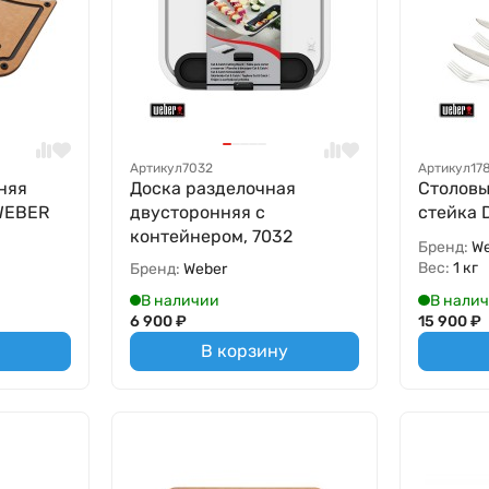
Артикул
7032
Артикул
17
няя
Доска разделочная
Столовы
WEBER
двусторонняя с
стейка D
контейнером, 7032
Бренд:
W
Вес:
1 кг
Бренд:
Weber
В наличии
В нали
6 900
₽
15 900
₽
В корзину