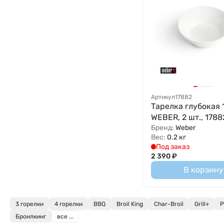
Артикул
17882
Тарелка глубокая 
WEBER, 2 шт., 1788
Бренд:
Weber
Вес:
0.2 кг
Под заказ
2 390
₽
В корзину
3 горелки
4 горелки
BBQ
Broil King
Char-Broil
Grill+
P
Броилкинг
все ...