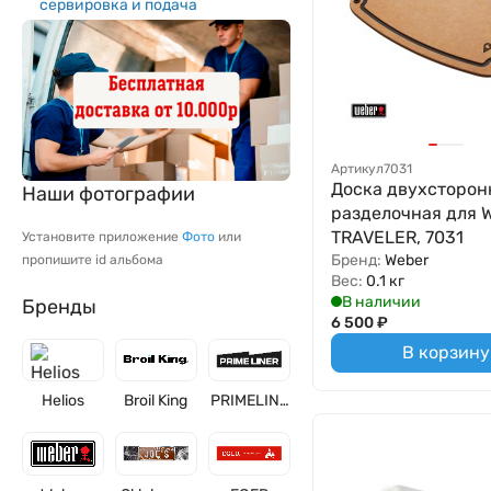
сервировка и подача
Артикул
7031
Доска двухсторон
Наши фотографии
разделочная для 
TRAVELER, 7031
Установите приложение
Фото
или
Бренд:
Weber
пропишите id альбома
Вес:
0.1 кг
В наличии
Бренды
6 500
₽
В корзину
Helios
Broil King
PRIMELINE
R