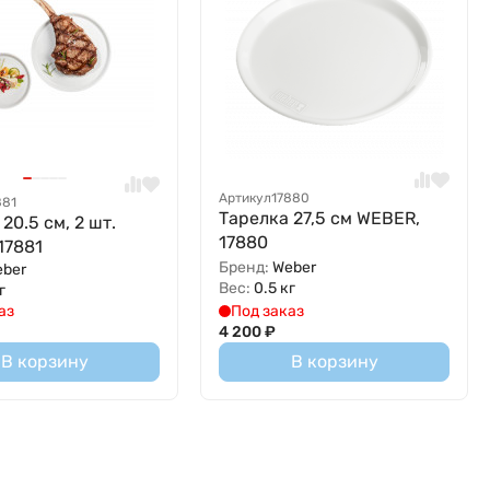
Артикул
17880
881
Тарелка 27,5 см WEBER,
20.5 см, 2 шт.
17880
17881
Бренд:
Weber
eber
Вес:
0.5 кг
г
аз
Под заказ
4 200
₽
В корзину
В корзину