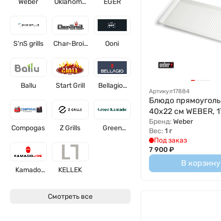
Weber
Oklahoma
EGER
Joe's
S'nS grills
Char-Broil,
Ooni
США
Ballu
Start Grill
Bellagio-
Артикул
17884
grills
Блюдо прямоуголь
40х22 см WEBER, 
Бренд:
Weber
Compogas
Z Grills
Green
Вес:
1 г
Kamado
Под заказ
7 900
₽
В корзину
Kamado
KELLEK
Joe
Смотреть все