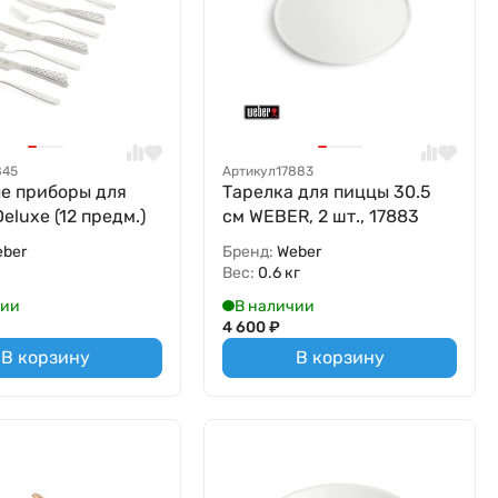
845
Артикул
17883
е приборы для
Тарелка для пиццы 30.5
eluxe (12 предм.)
см WEBER, 2 шт., 17883
eber
Бренд:
Weber
Вес:
0.6 кг
чии
В наличии
4 600
₽
В корзину
В корзину