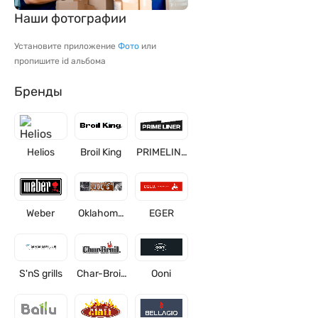
Наши фотографии
Установите приложение
Фото
или
пропишите id альбома
Бренды
Helios
Broil King
PRIMELINE
R
Weber
Oklahoma
EGER
Joe's
S'nS grills
Char-Broil,
Ooni
США