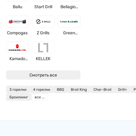
Ballu
Start Grill
Bellagio-
grills
Compogas
Z Grills
Green
Kamado
Kamado
KELLEK
Joe
Смотреть все
3 горелки
4 горелки
BBQ
Broil King
Char-Broil
Grill+
P
Броилкинг
все ...