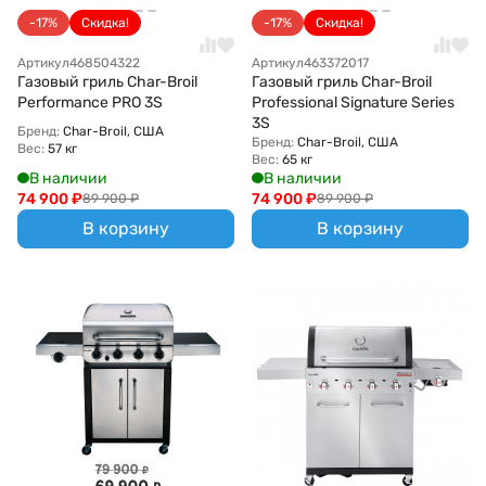
-17%
Скидка!
-17%
Скидка!
Артикул
468504322
Артикул
463372017
Газовый гриль Char-Broil
Газовый гриль Char-Broil
Performance PRO 3S
Professional Signature Series
3S
Бренд:
Char-Broil, США
Бренд:
Char-Broil, США
Вес:
57 кг
Вес:
65 кг
В наличии
В наличии
74 900
₽
74 900
₽
89 900
₽
89 900
₽
В корзину
В корзину