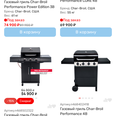
Performance CORE 4B
Газовый гриль Char-Broil
Performance Power Edition 3B
Бренд:
Char-Broil, США
Бренд:
Char-Broil, США
Вес:
55 кг
Вес:
61 кг
Под заказ
Под заказ
74 900
₽
69 900
₽
89 900
₽
В корзину
В корзину
-15%
Скидка!
Артикул
468402418
Газовый гриль Char-Broil
Артикул
468502322
Performance 4B
Газовый гриль Char-Broil