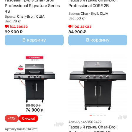
Газовый гриль Char-Broil
Газовый гриль Char-Broil
Professional Signature Series
Professional CORE 2B
4S
Бренд:
Char-Broil, США
Бренд:
Char-Broil, США
Вес:
50 кг
Вес:
78 кг
Под заказ
Под заказ
99 900
₽
84 900
₽
В корзину
В корзину
-17%
Скидка!
Артикул
468502422
Газовый гриль Char-Broil
Артикул
468514322