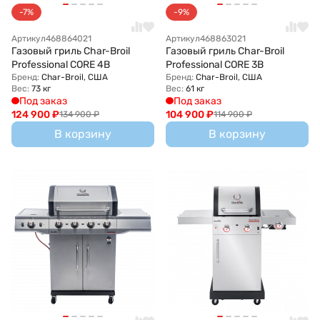
-7%
-9%
Артикул
468864021
Артикул
468863021
Газовый гриль Char-Broil
Газовый гриль Char-Broil
Professional CORE 4B
Professional CORE 3B
Бренд:
Char-Broil, США
Бренд:
Char-Broil, США
Вес:
73 кг
Вес:
61 кг
Под заказ
Под заказ
124 900
₽
104 900
₽
134 900
₽
114 900
₽
В корзину
В корзину