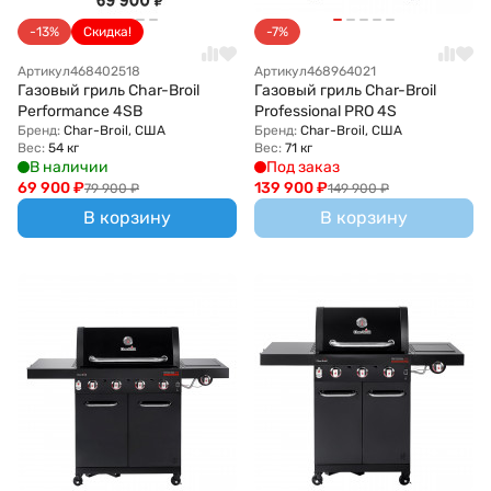
-13%
Скидка!
-7%
Артикул
468402518
Артикул
468964021
Газовый гриль Char-Broil
Газовый гриль Char-Broil
Performance 4SB
Professional PRO 4S
Бренд:
Char-Broil, США
Бренд:
Char-Broil, США
Вес:
54 кг
Вес:
71 кг
В наличии
Под заказ
69 900
₽
139 900
₽
79 900
₽
149 900
₽
В корзину
В корзину