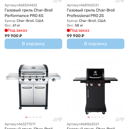
Артикул
468504422
Артикул
468962021
Газовый гриль Char-Broil
Газовый гриль Char-Broil
Performance PRO 4S
Professional PRO 2S
Бренд:
Char-Broil, США
Бренд:
Char-Broil, США
Вес:
61 кг
Вес:
58 кг
Под заказ
Под заказ
99 900
₽
99 900
₽
В корзину
В корзину
Артикул
463277017
Артикул
468862021