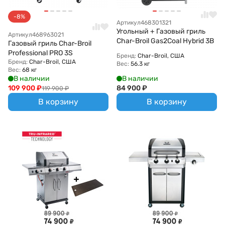
-8%
Артикул
468301321
Угольный + Газовый гриль
Артикул
468963021
Char-Broil Gas2Coal Hybrid 3B
Газовый гриль Char-Broil
Professional PRO 3S
Бренд:
Char-Broil, США
Бренд:
Char-Broil, США
Вес:
56.3 кг
Вес:
68 кг
В наличии
В наличии
109 900
₽
84 900
₽
119 900
₽
В корзину
В корзину