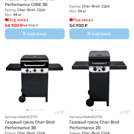
Performance CORE 3B
Бренд:
Char-Broil, США
Бренд:
Char-Broil, США
Вес:
54 кг
Вес:
44 кг
Под заказ
Под заказ
54 900
₽
54 900
₽
64 900
₽
В корзину
В корзину
Артикул
468403119
Артикул
468402118
Газовый гриль Char-Broil
Газовый гриль Char-Broil
Performance 3B
Performance 2B
Бренд:
Char-Broil, США
Бренд:
Char-Broil, США