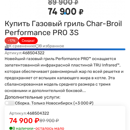
Купить Газовый гриль Char-Broil
Performance PRO 3S
-17%
Скидка!
К сравнению
В избранное
Артикул:
468504322
Новейший газовый гриль Performance PRO™ оснащается
запатентованной инфракрасной пластиной TRU Infrared™,
которая обеспечивает равномерный жар по всей решетке и
предохраняет от вспышек капающего жира в котле. Эта
сбалансированная модель среднего размера с тремя
основными и дополнительной боковой...
Дополнительные услуги:
Сборка. Только Новосибирск
(+3 000
₽
)
Артикул:
468504322
74 900
₽
89 900
₽
В наличии
-
осталось мало