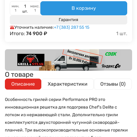
мин.
макс.
В корзину
1
1
шт.
Гарантия
Уточнить наличие:
+7 (383) 287 55 15
Итого:
74 900
₽
1
шт.
О товаре
Описание
Характеристики
Отзывы (0)
Особенность грилей серии Performance PRO это
инновационная решетка для подогрева Chef's Delite с
лотком из нержавеющей стали. Дополнительно грили
комплектуются двухсторонней чугунной сковородой-
планчей. Три высокопроизводительные основные горелки