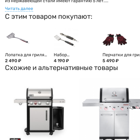
из нержавеющей стали имеют гарантию 5 лет....
Читать далее
С этим товаром покупают:
Лопатка для гриля
Набор
Перчатки для гри
Char-Broil XL
2 490
₽
инструментов Char-
4 190
₽
Char-Broil
5 490
₽
Схожие и альтернативные товары
широкая, стальная
Broil Deluxe 2 шт
высокопрочные
(лопатка+щипцы)