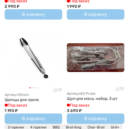
Под заказ
Под заказ
2 990
₽
1 990
₽
В корзину
В корзину
Артикул
EG Probe
Артикул
12inch
Щуп для мяса, набор, 3 шт
Щипцы для гриля
Под заказ
Под заказ
1 190
₽
3 690
₽
В корзину
В корзину
3 горелки
4 горелки
BBQ
Broil King
Char-Broil
Grill+