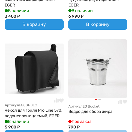
EGER
EGER
В наличии
В наличии
3 400
₽
6 990
₽
В корзину
В корзину
Артикул
EG88PBLC
Артикул
EG Bucket
Чехол для гриля Pro Line 570,
Ведро для сбора жира
водонепроницаемый, EGER
В наличии
Под заказ
5 900
₽
790
₽