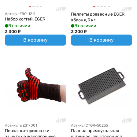
Артикул
FRQ-1211
Пеллеты древесные EGER,
Набор когтей, EGER
яблоня, 9 кг
В наличии
В наличии
3 300
₽
3 200
₽
В корзину
В корзину
Артикул
WZST-001
Артикул
CTGR-50235
Перчатки-прихватки
Планча прямоугольная
защитные жаропрочные,
чугунная, двусторонняя,