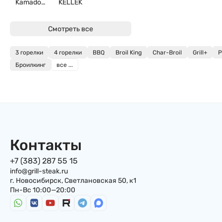
Kamado
KELLEK
Joe
Смотреть все
3 горелки
4 горелки
BBQ
Broil King
Char-Broil
Grill+
P
Броилкинг
все ...
Контакты
+7 (383) 287 55 15
info@grill-steak.ru
г. Новосибирск, Светлановская 50, к1
Пн-Вс 10:00—20:00