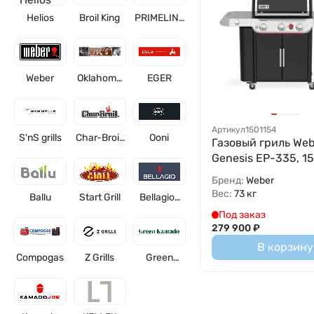
Helios
Broil King
PRIMELINE
R
Weber
Oklahoma
EGER
Joe's
Артикул
1501154
S'nS grills
Char-Broil,
Ooni
Газовый гриль Web
США
Genesis EP-335, 1
Бренд:
Weber
Вес:
73 кг
Ballu
Start Grill
Bellagio-
grills
Под заказ
279 900
₽
В корзину
Compogas
Z Grills
Green
Kamado