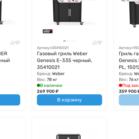
Артикул
35410021
Артикул
15
BER
Газовый гриль Weber
Гриль г
рный
Genesis E-335 черный,
Genesis
35410021
PL, 1501
Бренд:
Weber
Бренд:
W
Вес:
78 кг
Вес:
76 кг
В наличии
Под зак
269 900
₽
359 900
В корзину