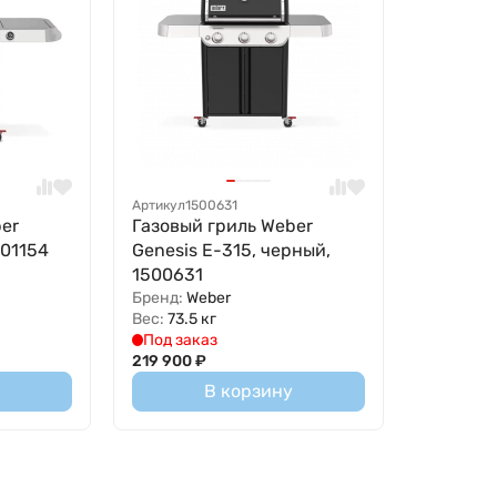
Артикул
1500631
er
Газовый гриль Weber
501154
Genesis E-315, черный,
1500631
Бренд:
Weber
Вес:
73.5 кг
Под заказ
219 900
₽
В корзину