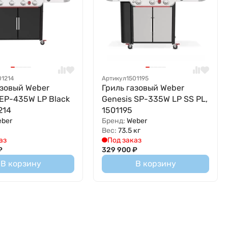
01214
Артикул
1501195
азовый Weber
Гриль газовый Weber
 EP-435W LP Black
Genesis SP-335W LP SS PL,
214
1501195
eber
Бренд:
Weber
Вес:
73.5 кг
аз
Под заказ
₽
329 900
₽
В корзину
В корзину