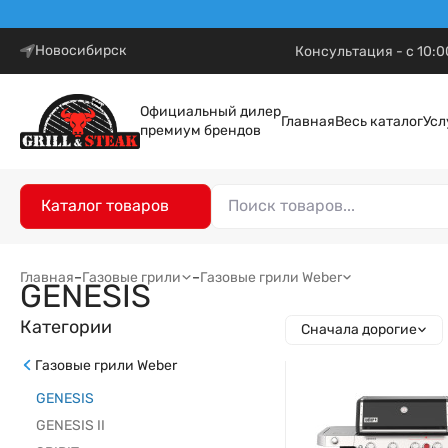
Новосибирск
Консультация - с 10:0
Официальный дилер
Главная
Весь каталог
Усл
премиум брендов
Каталог товаров
Главная
–
Газовые грили
–
Газовые грили Weber
GENESIS
Категории
Сначала дорогие
Газовые грили Weber
GENESIS
GENESIS II