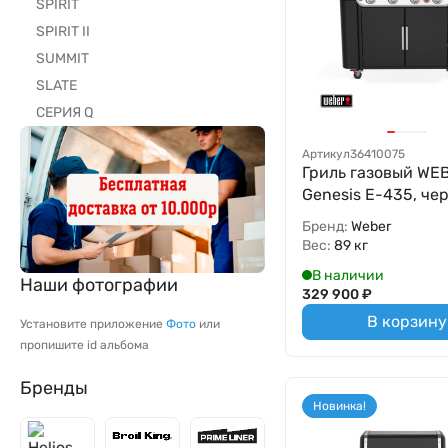
SPIRIT
SPIRIT II
SUMMIT
SLATE
СЕРИЯ Q
Артикул
36410075
Гриль газовый WE
Genesis E-435, че
Бренд:
Weber
Вес:
89 кг
В наличии
Наши фотографии
329 900
₽
В корзину
Установите приложение
Фото
или
пропишите id альбома
Бренды
Новинка!