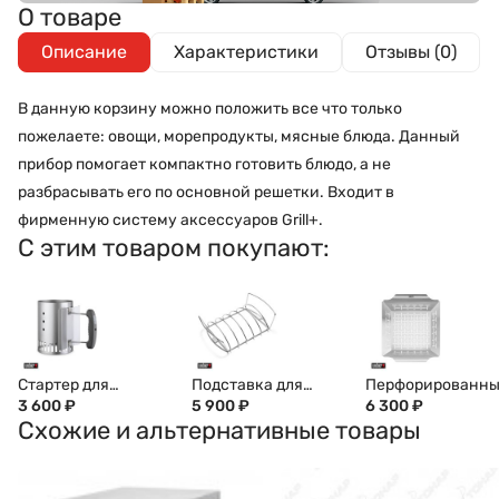
О товаре
Описание
Характеристики
Отзывы (0)
В данную корзину можно положить все что только
пожелаете: овощи, морепродукты, мясные блюда. Данный
прибор помогает компактно готовить блюдо, а не
разбрасывать его по основной решетки. Входит в
фирменную систему аксессуаров Grill+.
С этим товаром покупают:
Стартер для
Подставка для
Перфорированн
розжига
3 600
₽
ребрышек 2-в-1,
5 900
₽
противень для
6 300
₽
Схожие и альтернативные товары
портативный, 7447
6469
гриля WEBER,
квадратный,
большой, 6434