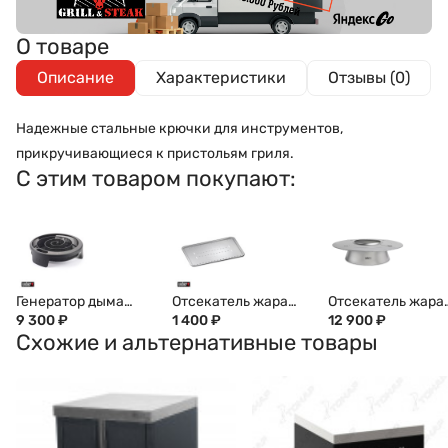
О товаре
Описание
Характеристики
Отзывы (0)
Надежные стальные крючки для инструментов,
прикручивающиеся к пристольям гриля.
С этим товаром покупают:
Генератор дыма
Отсекатель жара
Отсекатель жара
WEBER, 17636
9 300
₽
для Q 1000-серии,
1 400
₽
Weber 2-в-1 для
12 900
₽
Схожие и альтернативные товары
6561
гриля 57 см