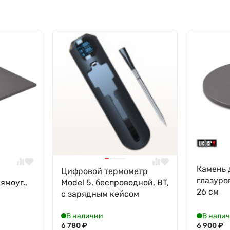
Камень 
Цифровой термометр
глазуро
ямоуг.,
Model 5, беспроводной, BT,
26 см
с зарядным кейсом
В наличии
В нали
6 780
₽
6 900
₽