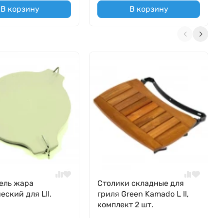
В корзину
В корзину
ель жара
Столики складные для
еский для LII.
гриля Green Kamado L II,
комплект 2 шт.