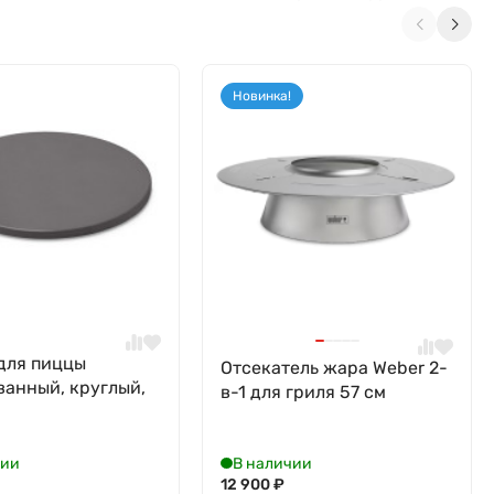
Новинка!
для пиццы
Отсекатель жара Weber 2-
ванный, круглый,
в-1 для гриля 57 см
чии
В наличии
12 900
₽