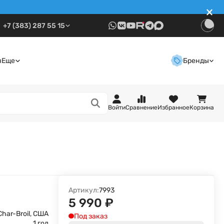
+7 (383) 287 55 15
я
Еще
Бренды
Войти
Сравнение
Избранное
Корзина
Артикул:
7993
5 990
₽
Char-Broil, США
Под заказ
1 год