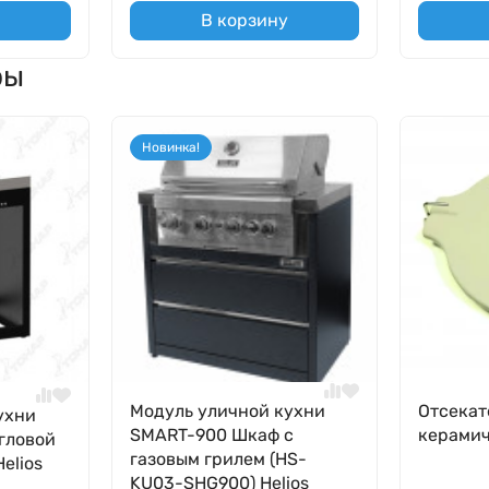
В корзину
ры
Новинка!
Модуль уличной кухни
Отсекат
ухни
SMART-900 Шкаф c
керамич
гловой
газовым грилем (HS-
elios
KU03-SHG900) Helios