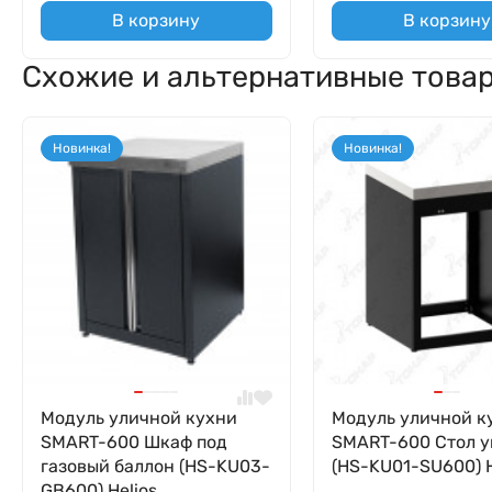
В корзину
В корзину
Схожие и альтернативные това
Новинка!
Новинка!
Модуль уличной кухни
Модуль уличной к
SMART-600 Шкаф под
SMART-600 Стол у
газовый баллон (HS-KU03-
(HS-KU01-SU600) H
GB600) Helios