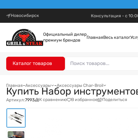
Новосибирск
Консультация - с 10:0
Официальный дилер
Главная
Весь каталог
Усл
премиум брендов
Каталог товаров
Главная
–
Аксессуары
–
Аксессуары Char-Broil
Купить Набор инструментов 
К сравнению
В избранное
Поделиться
Артикул:
7993