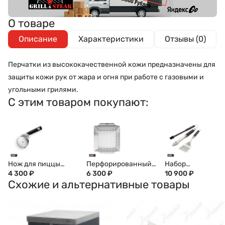
О товаре
Описание
Характеристики
Отзывы (0)
Перчатки из высококачественной кожи предназначены для
защиты кожи рук от жара и огня при работе с газовыми и
угольными грилями.
С этим товаром покупают:
Нож для пиццы
Перфорированный
Набор
WEBER, 6690
4 300
₽
противень для
6 300
₽
инструментов дл
10 900
₽
Схожие и альтернативные товары
гриля WEBER,
гриля WEBER 3
квадратный,
предмета, Precisio
большой, 6434
6764