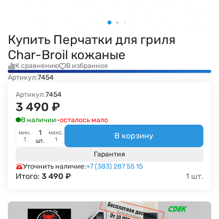
Купить Перчатки для гриля
Char-Broil кожаные
К сравнению
В избранное
Артикул:
7454
Артикул:
7454
3 490
₽
В наличии
-
осталось мало
мин.
макс.
В корзину
1
1
шт.
Гарантия
Уточнить наличие:
+7 (383) 287 55 15
Итого:
3 490
₽
1
шт.