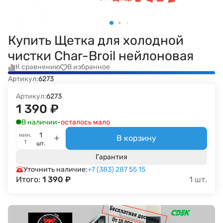
Купить Щетка для холодной
чистки Char-Broil нейлоновая
К сравнению
В избранное
Артикул:
6273
Артикул:
6273
1 390
₽
В наличии
-
осталось мало
мин.
В корзину
1
шт.
Гарантия
Уточнить наличие:
+7 (383) 287 55 15
Итого:
1 390
₽
1
шт.