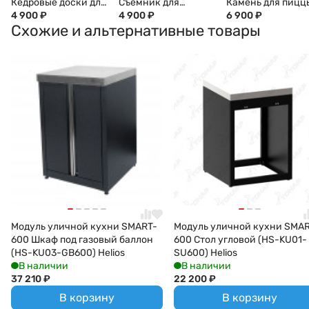
Кедровые доски для
Съемник для
Камень для пицц
копчения, 2 шт.
4 900
₽
решетки GBS
4 900
₽
глазурованный,
6 900
₽
Схожие и альтернативные товары
WEBER, 17831
WEBER, 8844
круглый, 26 см
Модуль уличной кухни SMART-
Модуль уличной кухни SMA
600 Шкаф под газовый баллон
600 Стол угловой (HS-KU01-
(HS-KU03-GB600) Helios
SU600) Helios
В наличии
В наличии
37 210
₽
22 200
₽
В корзину
В корзину