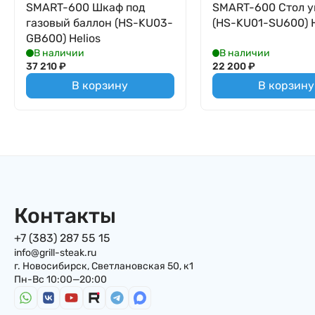
SMART-600 Шкаф под
SMART-600 Стол у
газовый баллон (HS-KU03-
(HS-KU01-SU600) H
GB600) Helios
В наличии
В наличии
37 210
₽
22 200
₽
В корзину
В корзину
Контакты
+7 (383) 287 55 15
info@grill-steak.ru
г. Новосибирск, Светлановская 50, к1
Пн-Вс 10:00—20:00