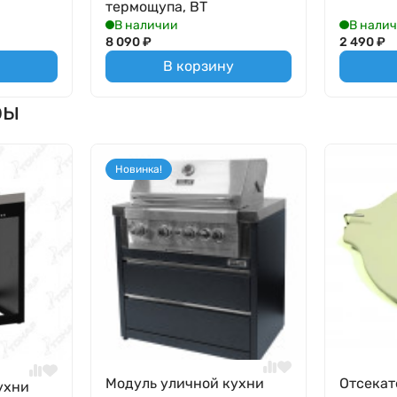
термощупа, BT
В наличии
В нали
8 090
₽
2 490
₽
В корзину
ры
Новинка!
Модуль уличной кухни
Отсекат
ухни