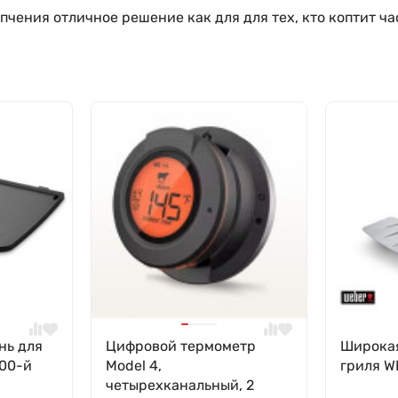
чения отличное решение как для для тех, кто коптит част
нь для
Цифровой термометр
Широкая
000-й
Model 4,
гриля 
четырехканальный, 2