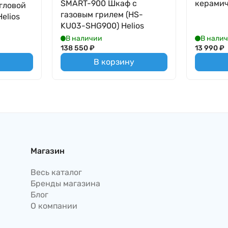
SMART-900 Шкаф c
керамич
гловой
газовым грилем (HS-
elios
KU03-SHG900) Helios
В наличии
В нали
138 550
₽
13 990
₽
В корзину
Магазин
Весь каталог
Бренды магазина
Блог
О компании