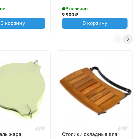
чии
В наличии
9 900
₽
В корзину
В корзину
ель жара
Столики складные для