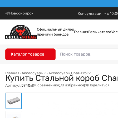
Новосибирск
Консультация - с 10:0
Официальный дилер
Главная
Весь каталог
Усл
премиум брендов
Каталог товаров
Главная
–
Аксессуары
–
Аксессуары Char-Broil
Купить Стальной короб Char
К сравнению
В избранное
Поделиться
Артикул:
5940