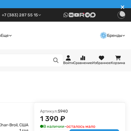
+7 (383) 287 55 15
я
Еще
Бренды
Войти
Сравнение
Избранное
Корзина
Артикул:
5940
1 390
₽
Char-Broil, США
В наличии
-
осталось мало
1 год