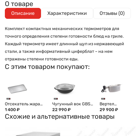
О товаре
Описание
Характеристики
Отзывы (0)
Комплект компактных механических термометров для
точного определения степени готовности блюд на гриле.
Каждый термометр имеет длинный щуп из нержавеющей
стали, а также информативный циферблат – на нем
отражены степени готовности еды.
С этим товаром покупают:
Отсекатель жара
Чугунный вок GBS
Вертел
для Q 1000-серии,
1 400
₽
со вставкой для
22 990
₽
электрический д
29 900
₽
Схожие и альтернативные товары
6561
приготовления на
гриля Q 100/1000
пару WEBER, 8856
серии