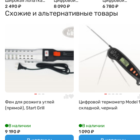
Широкая лопатка
Цифровой
Цифровой
для гриля WEBER
2 490
₽
термометр Model 4,
8 090
₽
термометр Model 
6 780
₽
Схожие и альтернативные товары
четырехканальный,
беспроводной, BT,
2 термощупа, BT
зарядным кейсо
Фен для розжига углей
Цифровой термометр Model 1
(прямой), Start Grill
складной, черный
В наличии
В наличии
9 190
₽
1 090
₽