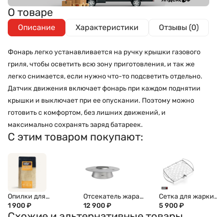
О товаре
Описание
Характеристики
Отзывы (0)
Фонарь легко устанавливается на ручку крышки газового
гриля, чтобы осветить всю зону приготовления, и так же
легко снимается, если нужно что-то подсветить отдельно.
Датчик движения включает фонарь при каждом поднятии
крышки и выключает при ее опускании. Поэтому можно
готовить с комфортом, без лишних движений, и
максимально сохранять заряд батареек.
С этим товаром покупают:
Опилки для
Отсекатель жара
Сетка для жарки
холодного копчения
1 900
₽
Weber 2-в-1 для
12 900
₽
рыбы и овощей,
5 900
₽
Схожие и альтернативные товары
Бук 500г
гриля 57 см
малая, 6470