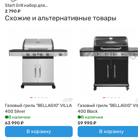
Start Grill набор для
гриля (коробка:
2 790
₽
Схожие и альтернативные товары
лопатка, вилка,
щипцы)
Газовый гриль "BELLAGIO" VILLA
Газовый гриль "BELLAGIO" VI
400 Silver
400 Black
В наличии
В наличии
63 990
₽
59 990
₽
В корзину
В корзину