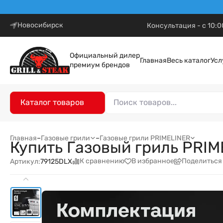
Новосибирск
Консультация - с 10:0
Официальный дилер
Главная
Весь каталог
Усл
премиум брендов
Каталог товаров
Главная
–
Газовые грили
–
Газовые грили PRIMELINER
Купить Газовый гриль PRI
К сравнению
В избранное
Поделиться
Артикул:
79125DLX