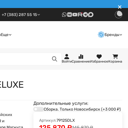
+7 (383) 287 55 15
я
Еще
Бренды
Войти
Сравнение
Избранное
Корзина
ELUXE
Дополнительные услуги:
Сборка. Только Новосибирск
(+3 000
₽
)
ийских
Артикул:
79125DLX
R и
125 870
₽
145 870
₽
аре Магнуса.