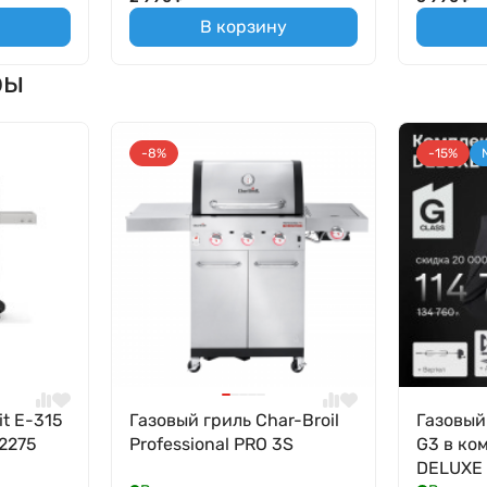
В корзину
ры
-8%
-15%
it E-315
Газовый гриль Char-Broil
Газовый
2275
Professional PRO 3S
G3 в ко
DELUXE