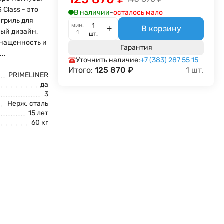
 Class - это
В наличии
-
осталось мало
гриль для
мин.
В корзину
ый дизайн,
1
шт.
нащенность и
Гарантия
..
Уточнить наличие:
+7 (383) 287 55 15
Итого:
125 870
₽
1
шт.
PRIMELINER
да
3
Нерж. сталь
15 лет
60 кг