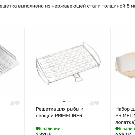
я решетка выполнена из нержавеющей стали толщиной 8 м
я
Решетка для рыбы и
Набор д
овощей PRIMELINER
PRIMELI
лопатка
В наличии
В нали
2 990
₽
6 990
₽