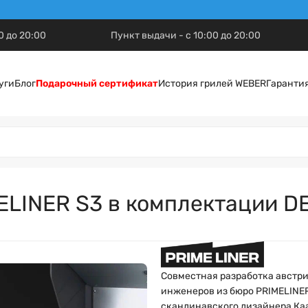
0 до 20:00
Пункт выдачи - с 10:00 до 20:00
уги
Блог
Подарочный сертификат
История грилей WEBER
Гаранти
MELINER S3 в комплектации D
Совместная разработка австр
инженеров из бюро PRIMELINE
скандинавского дизайнера Ка