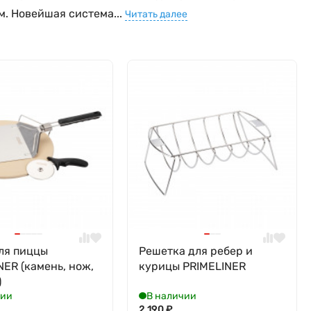
м. Новейшая система...
Читать далее
ля пиццы
Решетка для ребер и
NER (камень, нож,
курицы PRIMELINER
)
чии
В наличии
2 190
₽