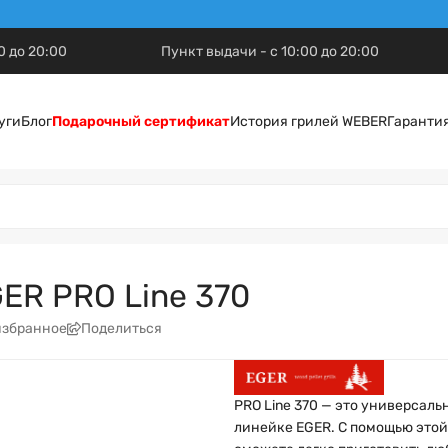
0 до 20:00
Пункт выдачи - с 10:00 до 20:00
уги
Блог
Подарочный сертификат
История грилей WEBER
Гаранти
ER PRO Line 370
избранное
Поделиться
PRO Line 370 — это универсаль
линейке EGER. С помощью этой