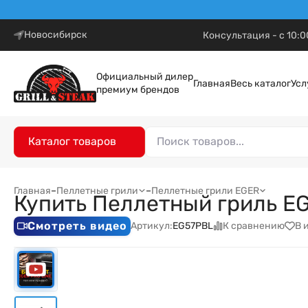
Новосибирск
Консультация - с 10:0
Официальный дилер
Главная
Весь каталог
Усл
премиум брендов
Каталог товаров
Главная
–
Пеллетные грили
–
Пеллетные грили EGER
Купить Пеллетный гриль EG
Смотреть видео
К сравнению
В 
Артикул:
EG57PBL