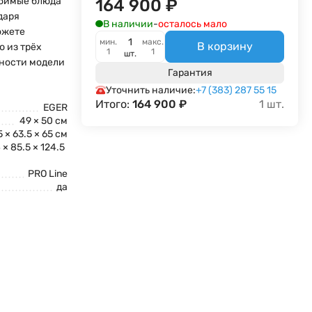
юбимые блюда
164 900
₽
даря
В наличии
-
осталось мало
ожете
мин.
макс.
В корзину
 из трёх
1
1
шт.
жности модели
Гарантия
Уточнить наличие:
+7 (383) 287 55 15
Итого:
164 900
₽
1
шт.
EGER
49 × 50 см
5 × 63.5 × 65 см
 × 85.5 × 124.5
PRO Line
да