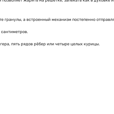
я позволяет жарить на решётке, запекать как в духовке и
те гранулы, а встроенный механизм постепенно отправля
 сантиметров.
гера, пять рядов рёбер или четыре целых курицы.