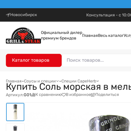
Новосибирск
Консультация - с 10:0
Официальный дилер
Главная
Весь каталог
Усл
премиум брендов
Каталог товаров
Главная
–
Соусы и специи
–
Специи CapeHerb
Купить Соль морская в мел
К сравнению
В избранное
Поделиться
Артикул:
G01