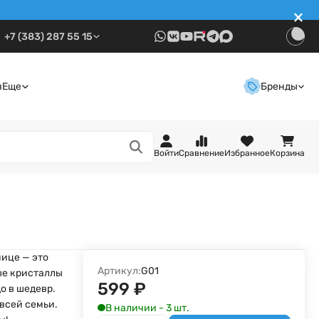
+7 (383) 287 55 15
я
Еще
Бренды
Войти
Сравнение
Избранное
Корзина
нице — это
Артикул:
G01
ые кристаллы
599
₽
о в шедевр.
 всей семьи.
В наличии - 3 шт.