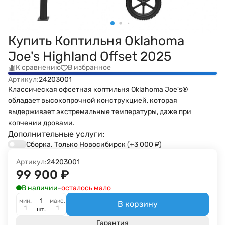
Купить Коптильня Oklahoma
Joe's Highland Offset 2025
К сравнению
В избранное
Артикул:
24203001
Классическая офсетная коптильня Oklahoma Joe's®
обладает высокопрочной конструкцией, которая
выдерживает экстремальные температуры, даже при
копчении дровами.
Дополнительные услуги:
Сборка. Только Новосибирск
(+3 000
₽
)
Артикул:
24203001
99 900
₽
В наличии
-
осталось мало
мин.
макс.
В корзину
1
1
шт.
Гарантия