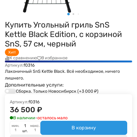
Купить Угольный гриль SnS
Kettle Black Edition, с корзиной
SnS, 57 см, черный
Хит!
К сравнению
В избранное
Артикул:
f0316
Лаконичный SnS Kettle Black. Всё необходимое, ничего
лишнего.
Дополнительные услуги:
Сборка. Только Новосибирск
(+3 000
₽
)
Артикул:
f0316
36 500
₽
В наличии
-
осталось мало
мин.
макс.
В корзину
1
1
шт.