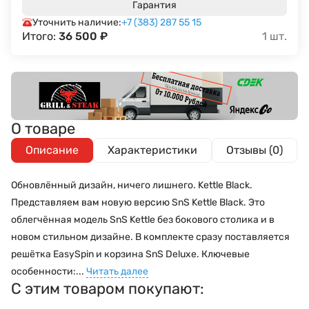
Гарантия
Уточнить наличие:
+7 (383) 287 55 15
Итого:
36 500
₽
1
шт.
О товаре
Описание
Характеристики
Отзывы (0)
Обновлённый дизайн, ничего лишнего. Kettle Black.
Представляем вам новую версию SnS Kettle Black. Это
облегчённая модель SnS Kettle без бокового столика и в
новом стильном дизайне. В комплекте сразу поставляется
решётка EasySpin и корзина SnS Deluxe. Ключевые
особенности:...
Читать далее
С этим товаром покупают: