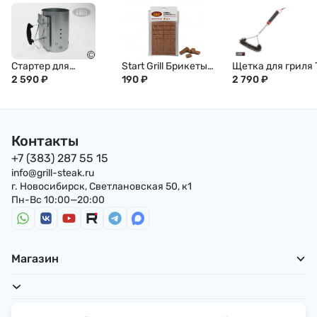
Стартер для
Start Grill Брикеты
Щетка для гриля 
розжига углей SG
2 590
₽
для розжига
190
₽
образная WEBER, 
2 790
₽
см, 6278
Контакты
+7 (383) 287 55 15
info@grill-steak.ru
г. Новосибирск, Светлановская 50, к1
Пн-Вс 10:00—20:00
Магазин
Для покупателей