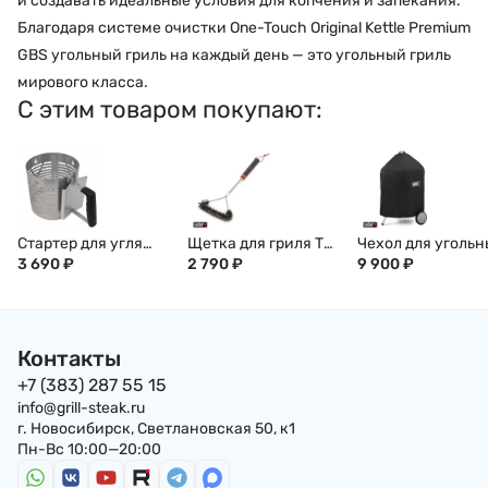
и создавать идеальные условия для копчения и запекания.
Благодаря системе очистки One-Touch Original Kettle Premium
GBS угольный гриль на каждый день — это угольный гриль
мирового класса.
С этим товаром покупают:
Стартер для угля
Щетка для гриля Т-
Чехол для угольн
Char-Broil быстрый
3 690
₽
образная WEBER, 45
2 790
₽
грилей 57 см WEB
9 900
₽
розжиг
см, 6278
Контакты
+7 (383) 287 55 15
info@grill-steak.ru
г. Новосибирск, Светлановская 50, к1
Пн-Вс 10:00—20:00