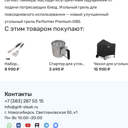
сигнал таймера, насладитесь приятным ощущением от
подачи потрясающих блюд. Угольный гриль для
повседневного использования — новый улучшенный
угольный гриль Performer Premium GBS.
С этим товаром покупают:
Набор
Стартер для угля
Чехол для угольн
инструментов для
8 900
₽
Char-Broil быстрый
3 690
₽
гриля Performer
15 900
₽
гриля WEBER 2
розжиг
Premium и Deluxe
предмета, Precision,
6763
Контакты
+7 (383) 287 55 15
info@grill-steak.ru
г. Новосибирск, Светлановская 50, к1
Пн-Вс 10:00—20:00