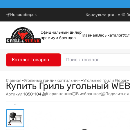
Новосибирск
Консультация - с 10:0
Официальный дилер
Главная
Весь каталог
Усл
премиум брендов
Каталог товаров
Главная
–
Угольные грили/коптильни
–
Угольные грили Weber
Купить Гриль угольный WEB
К сравнению
В избранное
Поделиться
Артикул:
18501104