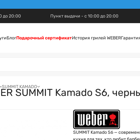
0 до 20:00
Пункт выдачи - с 10:00 до 20:00
уги
Блог
Подарочный сертификат
История грилей WEBER
Гаранти
–
SUMMIT KAMADO
ER SUMMIT Kamado S6, черны
SUMMIT Kamado S6 — современ
кухня для тех, кто любит барбе