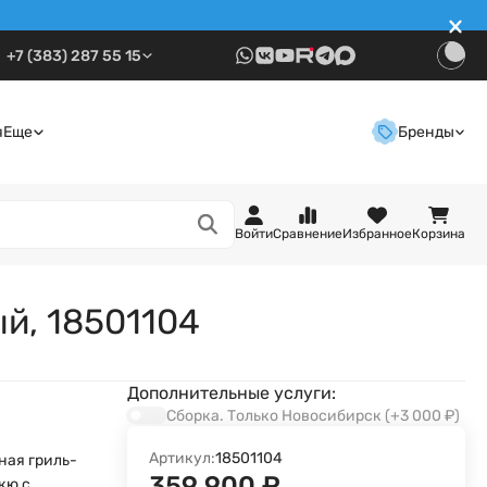
+7 (383) 287 55 15
я
Еще
Бренды
Войти
Сравнение
Избранное
Корзина
й, 18501104
Дополнительные услуги:
Сборка. Только Новосибирск
(+3 000
₽
)
Артикул:
18501104
ная гриль-
359 900
₽
кю с