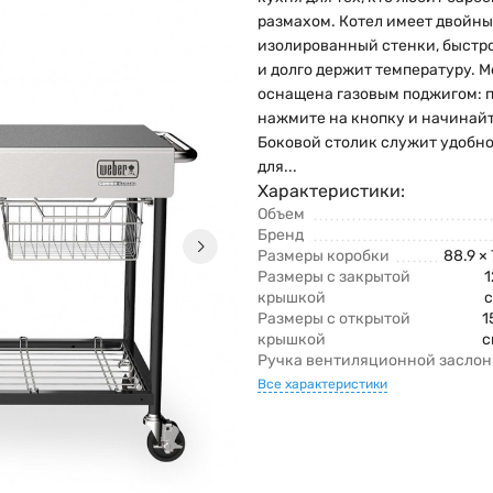
размахом. Котел имеет двойн
изолированный стенки, быстр
и долго держит температуру. 
оснащена газовым поджигом: 
нажмите на кнопку и начинайт
Боковой столик служит удобн
для...
Характеристики:
Объем
Бренд
Размеры коробки
88.9 ×
Размеры с закрытой
1
крышкой
Размеры с открытой
1
крышкой
с
Ручка вентиляционной засло
Все характеристики