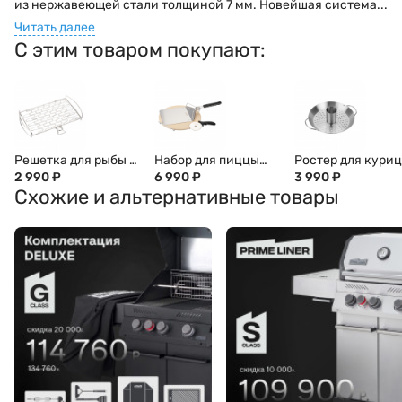
из нержавеющей стали толщиной 7 мм. Новейшая система...
Читать далее
С этим товаром покупают:
Решетка для рыбы и
Набор для пиццы
Ростер для кури
овощей PRIMELINER
2 990
₽
PRIMELINER
6 990
₽
PRIMELINER
3 990
₽
Схожие и альтернативные товары
(камень, нож,
лопатка)