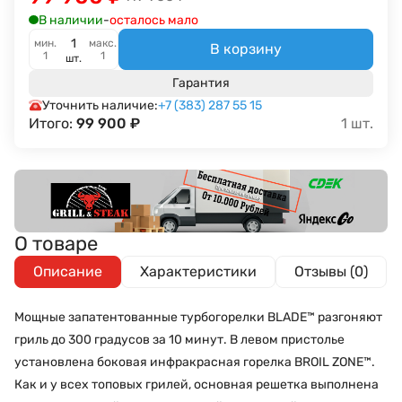
В наличии
-
осталось мало
мин.
макс.
В корзину
1
1
шт.
Гарантия
Уточнить наличие:
+7 (383) 287 55 15
Итого:
99 900
₽
1
шт.
О товаре
Описание
Характеристики
Отзывы (0)
Мощные запатентованные турбогорелки BLADE™️ разгоняют
гриль до 300 градусов за 10 минут. В левом пристолье
установлена боковая инфракрасная горелка BROIL ZONE™️.
Как и у всех топовых грилей, основная решетка выполнена